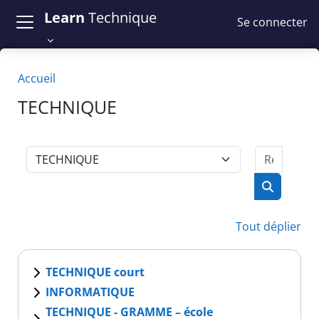
Passer au contenu principal
Learn
Technique
Se connecter
Accueil
TECHNIQUE
Recher
Catégories de cours
Recherch
Tout déplier
TECHNIQUE court
INFORMATIQUE
TECHNIQUE - GRAMME – école